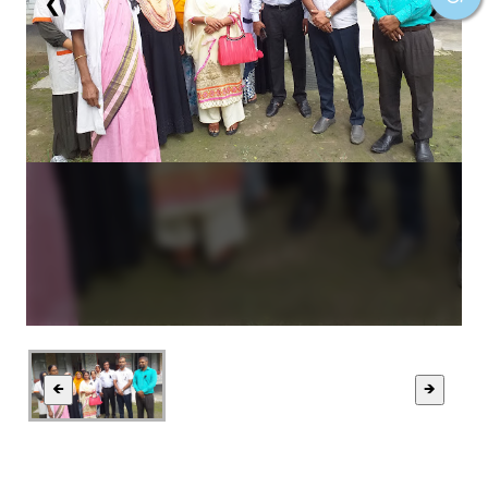
❮
❯
🡸
🡺