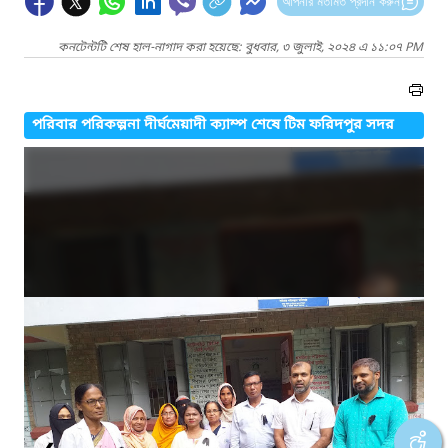
আপনার মতামত প্রদান করুন
কনটেন্টটি শেষ হাল-নাগাদ করা হয়েছে: বুধবার, ৩ জুলাই, ২০২৪ এ ১১:০৭ PM
পরিবার পরিকল্পনা দীর্ঘমেয়াদী ক্যাম্প শেষে টিম ফরিদপুর সদর